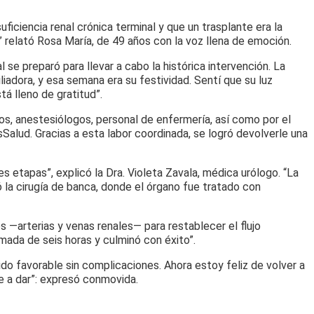
ficiencia renal crónica terminal y que un trasplante era la
 relató Rosa María, de 49 años con la voz llena de emoción.
 se preparó para llevar a cabo la histórica intervención. La
liadora, y esa semana era su festividad. Sentí que su luz
á lleno de gratitud”.
gos, anestesiólogos, personal de enfermería, así como por el
Salud. Gracias a esta labor coordinada, se logró devolverle una
s etapas”, explicó la Dra. Violeta Zavala, médica urólogo. “La
ó la cirugía de banca, donde el órgano fue tratado con
eos —arterias y venas renales— para restablecer el flujo
imada de seis horas y culminó con éxito”.
ido favorable sin complicaciones. Ahora estoy feliz de volver a
e a dar”: expresó conmovida.