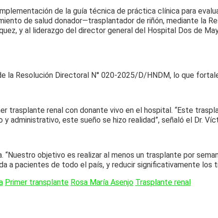
mplementación de la guía técnica de práctica clínica para evaluar
miento de salud donador—trasplantador de riñón, mediante la R
squez, y al liderazgo del director general del Hospital Dos de May
de la Resolución Directoral N° 020-2025/D/HNDM, lo que fortalec
er trasplante renal con donante vivo en el hospital. “Este traspl
 y administrativo, este sueño se hizo realidad”, señaló el Dr. Víc
. “Nuestro objetivo es realizar al menos un trasplante por sema
da a pacientes de todo el país, y reducir significativamente los 
a
Primer transplante
Rosa María Asenjo
Trasplante renal