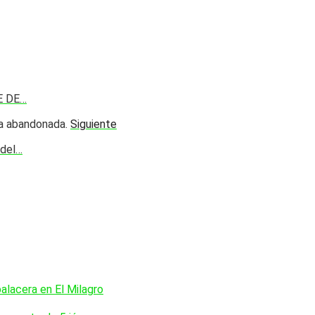
E DE…
Siguiente
 del…
balacera en El Milagro