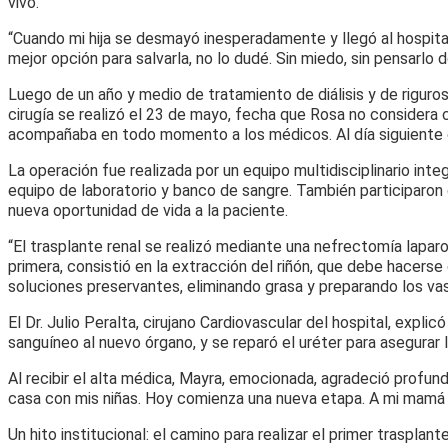
vivo.
“Cuando mi hija se desmayó inesperadamente y llegó al hospital,
mejor opción para salvarla, no lo dudé. Sin miedo, sin pensarl
Luego de un año y medio de tratamiento de diálisis y de rigurosa
cirugía se realizó el 23 de mayo, fecha que Rosa no considera c
acompañaba en todo momento a los médicos. Al día siguiente de
La operación fue realizada por un equipo multidisciplinario int
equipo de laboratorio y banco de sangre. También participaron 
nueva oportunidad de vida a la paciente.
“El trasplante renal se realizó mediante una nefrectomía laparo
primera, consistió en la extracción del riñón, que debe hacerse
soluciones preservantes, eliminando grasa y preparando los vas
El Dr. Julio Peralta, cirujano Cardiovascular del hospital, expli
sanguíneo al nuevo órgano, y se reparó el uréter para asegurar 
Al recibir el alta médica, Mayra, emocionada, agradeció profun
casa con mis niñas. Hoy comienza una nueva etapa. A mi mamá le
Un hito institucional: el camino para realizar el primer trasplante