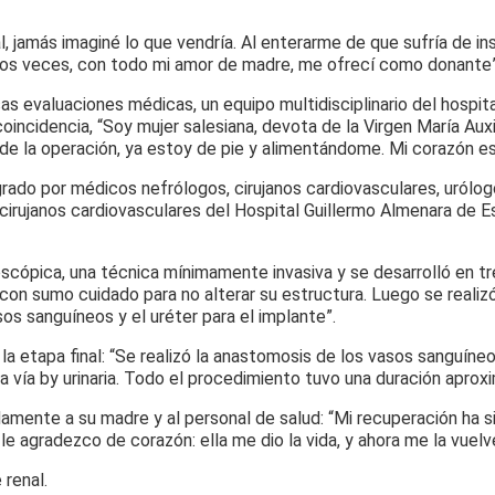
 jamás imaginé lo que vendría. Al enterarme de que sufría de insu
o dos veces, con todo mi amor de madre, me ofrecí como donante”
s evaluaciones médicas, un equipo multidisciplinario del hospital
oincidencia, “Soy mujer salesiana, devota de la Virgen María Auxi
 la operación, ya estoy de pie y alimentándome. Mi corazón est
egrado por médicos nefrólogos, cirujanos cardiovasculares, urólo
cirujanos cardiovasculares del Hospital Guillermo Almenara de Es
scópica, una técnica mínimamente invasiva y se desarrolló en tre
 con sumo cuidado para no alterar su estructura. Luego se realiz
os sanguíneos y el uréter para el implante”.
có la etapa final: “Se realizó la anastomosis de los vasos sanguín
la vía by urinaria. Todo el procedimiento tuvo una duración aprox
damente a su madre y al personal de salud: “Mi recuperación ha s
 agradezco de corazón: ella me dio la vida, y ahora me la vuelv
 renal.