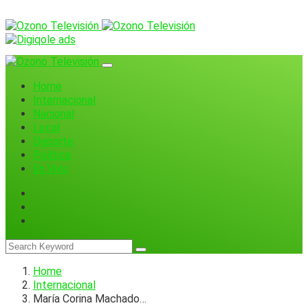
Home
Internacional
Nacional
Local
Deporte
Política
En Vivo
Home
Internacional
María Corina Machado…