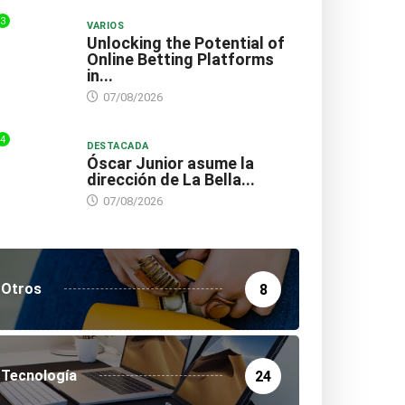
3
VARIOS
Unlocking the Potential of
Online Betting Platforms
in...
07/08/2026
4
DESTACADA
Óscar Junior asume la
dirección de La Bella...
07/08/2026
Otros
8
Tecnología
24