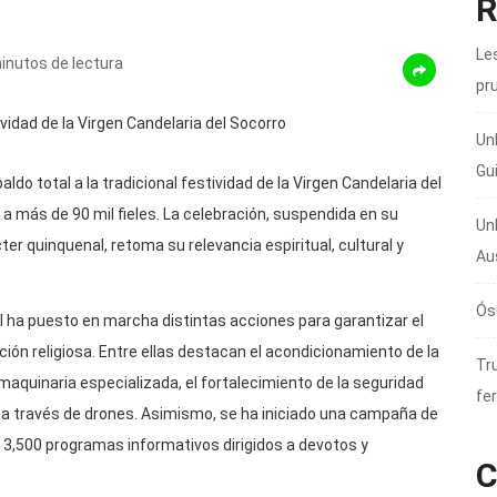
R
Les
inutos de lectura
pr
Un
Gu
ldo total a la tradicional festividad de la Virgen Candelaria del
 a más de 90 mil fieles. La celebración, suspendida en su
Un
er quinquenal, retoma su relevancia espiritual, cultural y
Au
Ós
 ha puesto en marcha distintas acciones para garantizar el
ón religiosa. Entre ellas destacan el acondicionamiento de la
Tru
aquinaria especializada, el fortalecimiento de la seguridad
fer
a través de drones. Asimismo, se ha iniciado una campaña de
e 3,500 programas informativos dirigidos a devotos y
C