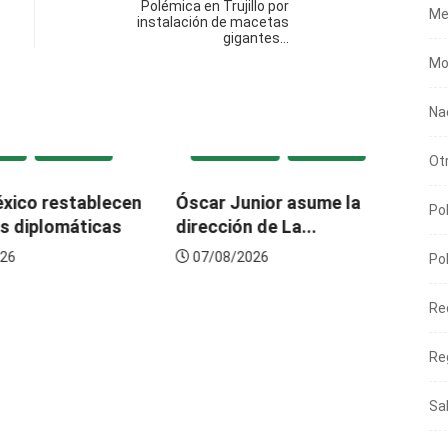
Polémica en Trujillo por
Me
instalación de macetas
gigantes…
Mo
Na
ADA
NACIONAL
DESTACADA
NACIONAL
Ot
éxico restablecen
Óscar Junior asume la
Tr
Pol
es diplomáticas
dirección de La...
pr
tr
26
07/08/2026
Pol
Re
Re
Sa