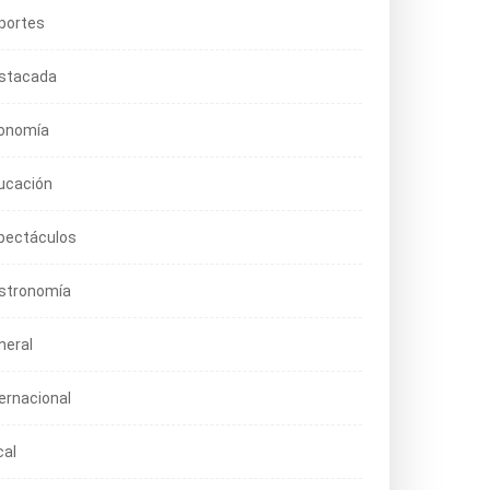
portes
stacada
onomía
ucación
pectáculos
stronomía
neral
ternacional
cal