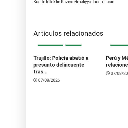
Süni İntellektin Kazino Əməliyyatlarına Təsiri
Artículos relacionados
ACIONAL
DESTACADA
LOCAL
DESTAC
ume la
Trujillo: Policía abatió a
Perú y M
.
presunto delincuente
relacion
tras...
07/08/20
07/08/2026