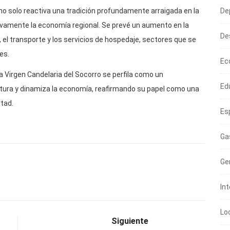
De
 no solo reactiva una tradición profundamente arraigada en la
tivamente la economía regional. Se prevé un aumento en la
De
, el transporte y los servicios de hospedaje, sectores que se
es.
Ec
a Virgen Candelaria del Socorro se perfila como un
Ed
ultura y dinamiza la economía, reafirmando su papel como una
tad.
Es
Ga
Ge
In
Lo
Siguiente