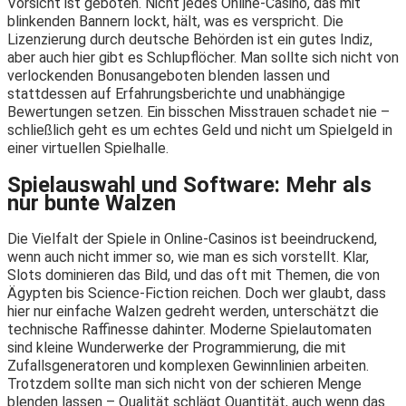
Vorsicht ist geboten. Nicht jedes Online-Casino, das mit
blinkenden Bannern lockt, hält, was es verspricht. Die
Lizenzierung durch deutsche Behörden ist ein gutes Indiz,
aber auch hier gibt es Schlupflöcher. Man sollte sich nicht von
verlockenden Bonusangeboten blenden lassen und
stattdessen auf Erfahrungsberichte und unabhängige
Bewertungen setzen. Ein bisschen Misstrauen schadet nie –
schließlich geht es um echtes Geld und nicht um Spielgeld in
einer virtuellen Spielhalle.
Spielauswahl und Software: Mehr als
nur bunte Walzen
Die Vielfalt der Spiele in Online-Casinos ist beeindruckend,
wenn auch nicht immer so, wie man es sich vorstellt. Klar,
Slots dominieren das Bild, und das oft mit Themen, die von
Ägypten bis Science-Fiction reichen. Doch wer glaubt, dass
hier nur einfache Walzen gedreht werden, unterschätzt die
technische Raffinesse dahinter. Moderne Spielautomaten
sind kleine Wunderwerke der Programmierung, die mit
Zufallsgeneratoren und komplexen Gewinnlinien arbeiten.
Trotzdem sollte man sich nicht von der schieren Menge
blenden lassen – Qualität schlägt Quantität, auch wenn das