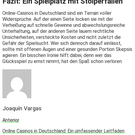
Fazit: Ein Spielplatz mit Stolperfallen
Online-Casinos in Deutschland sind ein Terrain voller
Widersprüche. Auf der einen Seite locken sie mit der
Verheißung auf schnelle Gewinne und abwechslungsreiche
Unterhaltung, auf der anderen Seite lauern rechtliche
Unsicherheiten, versteckte Kosten und nicht zuletzt die
Gefahr der Spielsucht. Wer sich dennoch darauf einlässt,
sollte mit offenen Augen und einer gesunden Portion Skepsis
agieren. Ein bisschen Ironie hilft dabei, denn wer das
Glücksspiel zu ernst nimmt, hat den Spaß schon verloren.
Joaquín Vargas
Anterior
Online Casinos in Deutschland: Ein umfassender Leitfaden