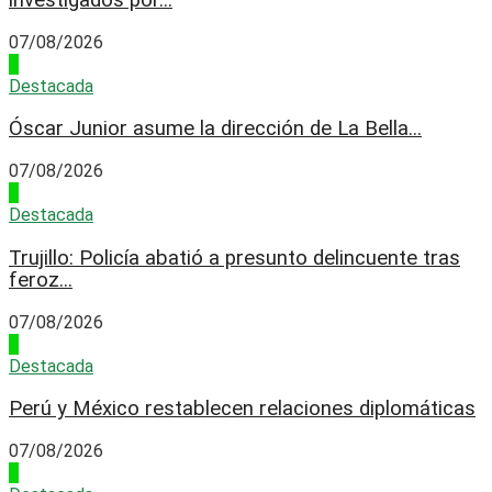
investigados por...
07/08/2026
1
Destacada
Óscar Junior asume la dirección de La Bella...
07/08/2026
2
Destacada
Trujillo: Policía abatió a presunto delincuente tras
feroz...
07/08/2026
3
Destacada
Perú y México restablecen relaciones diplomáticas
07/08/2026
4