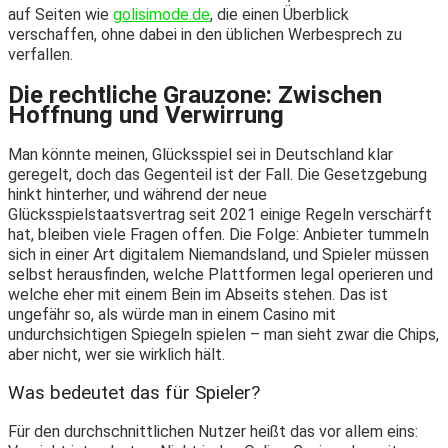
auf Seiten wie
golisimode.de
, die einen Überblick
verschaffen, ohne dabei in den üblichen Werbesprech zu
verfallen.
Die rechtliche Grauzone: Zwischen
Hoffnung und Verwirrung
Man könnte meinen, Glücksspiel sei in Deutschland klar
geregelt, doch das Gegenteil ist der Fall. Die Gesetzgebung
hinkt hinterher, und während der neue
Glücksspielstaatsvertrag seit 2021 einige Regeln verschärft
hat, bleiben viele Fragen offen. Die Folge: Anbieter tummeln
sich in einer Art digitalem Niemandsland, und Spieler müssen
selbst herausfinden, welche Plattformen legal operieren und
welche eher mit einem Bein im Abseits stehen. Das ist
ungefähr so, als würde man in einem Casino mit
undurchsichtigen Spiegeln spielen – man sieht zwar die Chips,
aber nicht, wer sie wirklich hält.
Was bedeutet das für Spieler?
Für den durchschnittlichen Nutzer heißt das vor allem eins: