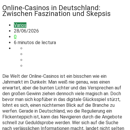
Online-Casinos in Deutschland:
Zwischen Faszination und Skepsis
Varios
28/06/2026
0
6 minutos de lectura
Die Welt der Online-Casinos ist ein bisschen wie ein
Jahrmarkt im Dunkeln: Man weiß nie genau, was einen
erwartet, aber die bunten Lichter und das Versprechen auf
den großen Gewinn ziehen dennoch viele magisch an. Doch
bevor man sich kopfüber in das digitale Glücksspiel stürzt,
lohnt es sich, einen nüchternen Blick auf die Branche zu
werfen. Gerade in Deutschland, wo die Regulierung ein
Flickenteppich ist, kann das Navigieren durch die Angebote
schnell zur Geduldsprobe werden. Wer sich auf die Suche
nach verlässlichen Informationen macht, landet nicht selten