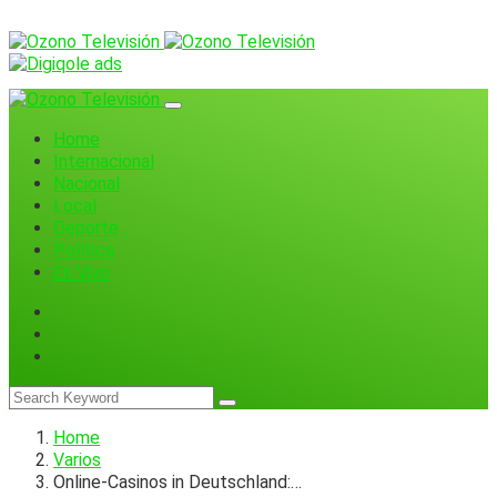
Home
Internacional
Nacional
Local
Deporte
Política
En Vivo
Home
Varios
Online-Casinos in Deutschland:…