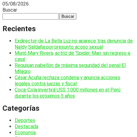
05/08/2026
Buscar
Buscar
Recientes
Exdirector de La Bella Luz no aparece tras denuncia de
Naldy Saldaña por presunto acoso sexual
Murió Mary Rivera, actriz de ‘Spider-Man: sin regreso a
casa’
Requisan pabellón de máxima seguridad del penal El
Milagro
César Acuña rechaza condena y anuncia acciones
legales contra juezas y fiscal
Coca-Cola invertirá US$ 1.000 millones en el Perú
durante los próximos 5 años
Categorías
Deportes
Destacada
Economía