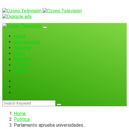
Home
Internacional
Nacional
Local
Deporte
Política
En Vivo
Home
Política
Parlamento aprueba universidades…