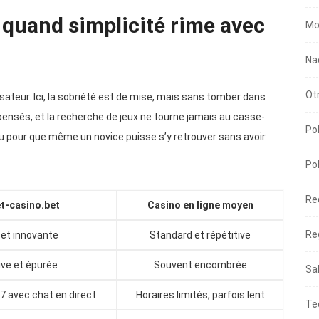
: quand simplicité rime avec
Mo
Na
Ot
lisateur. Ici, la sobriété est de mise, mais sans tomber dans
n pensés, et la recherche de jeux ne tourne jamais au casse-
Pol
nçu pour que même un novice puisse s’y retrouver sans avoir
Pol
Re
t-casino.bet
Casino en ligne moyen
Re
 et innovante
Standard et répétitive
tive et épurée
Souvent encombrée
Sa
7 avec chat en direct
Horaires limités, parfois lent
Te