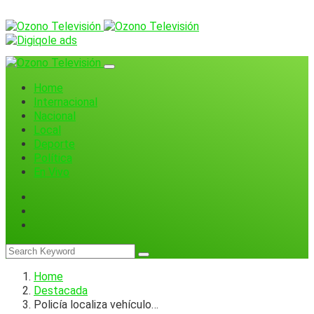
Home
Internacional
Nacional
Local
Deporte
Política
En Vivo
Home
Destacada
Policía localiza vehículo…