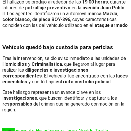
El hallazgo se produjo alrededor de las
19:00 horas
, durante
labores de
patrullaje preventivo
en la
avenida Juan Pablo
II
. Los agentes identificaron un automóvil
marca Mazda,
color blanco, de placa BOY-396
, cuyas características
coinciden con las del vehículo utilizado en el
ataque armado
.
Vehículo quedó bajo custodia para pericias
Tras la intervención, se dio aviso inmediato a las unidades de
Homicidios
y
Criminalística
, que llegaron al lugar para
realizar las
diligencias e investigaciones
correspondientes
. El vehículo fue encontrado con las
luces
encendidas
y quedó bajo
estricta custodia policial
.
Este hallazgo representa un avance clave en las
investigaciones
, que buscan identificar y capturar a los
responsables
del crimen que ha generado conmoción en la
región.
Tags:
asesinato
Huanchaquito
Jorge Alcalde
Trujillo