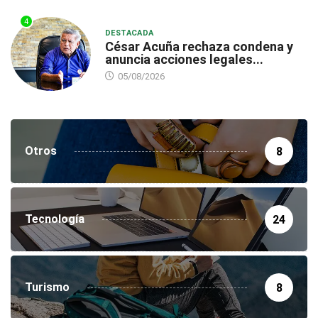
4
DESTACADA
César Acuña rechaza condena y
anuncia acciones legales...
05/08/2026
Otros
8
Tecnología
24
Turismo
8