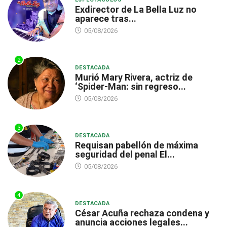
Exdirector de La Bella Luz no
aparece tras...
05/08/2026
2
DESTACADA
Murió Mary Rivera, actriz de
‘Spider-Man: sin regreso...
05/08/2026
3
DESTACADA
Requisan pabellón de máxima
seguridad del penal El...
05/08/2026
4
DESTACADA
César Acuña rechaza condena y
anuncia acciones legales...