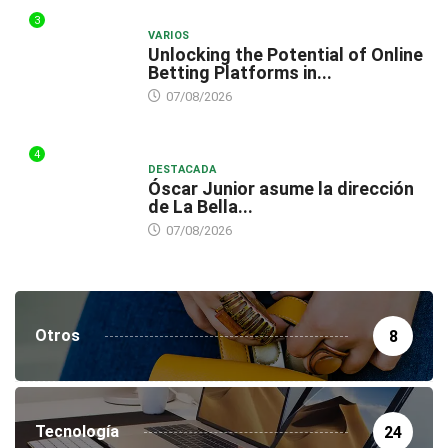
3
VARIOS
Unlocking the Potential of Online
Betting Platforms in...
07/08/2026
4
DESTACADA
Óscar Junior asume la dirección
de La Bella...
07/08/2026
Otros
8
Tecnología
24