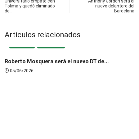
Universitario empató con
Anthony Gordon será el
Tolima y quedó eliminado
nuevo delantero del
de…
Barcelona
Artículos relacionados
e...
DEPORTES
DESTACADA
¡Es oficial! Hernán Barcos es present
05/06/2026