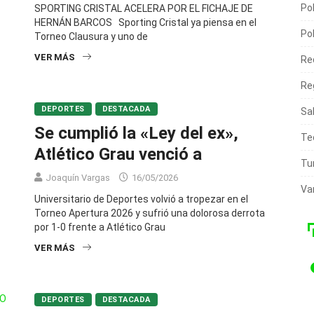
Pol
SPORTING CRISTAL ACELERA POR EL FICHAJE DE
HERNÁN BARCOS Sporting Cristal ya piensa en el
Pol
Torneo Clausura y uno de
VER MÁS
Re
Re
DEPORTES
DESTACADA
Sa
Se cumplió la «Ley del ex»,
Te
Atlético Grau venció a
Tu
Joaquín Vargas
16/05/2026
Va
Universitario de Deportes volvió a tropezar en el
Torneo Apertura 2026 y sufrió una dolorosa derrota
por 1-0 frente a Atlético Grau
VER MÁS
DEPORTES
DESTACADA