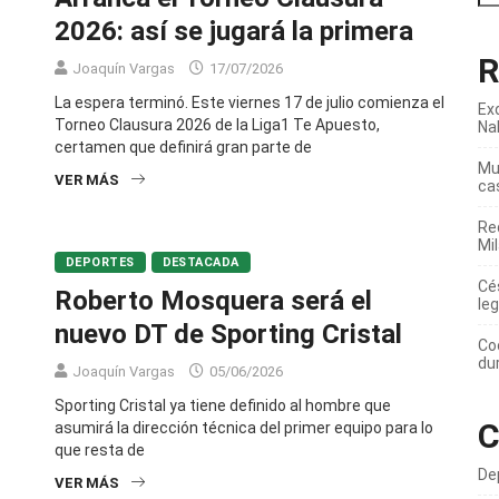
2026: así se jugará la primera
R
Joaquín Vargas
17/07/2026
La espera terminó. Este viernes 17 de julio comienza el
Ex
Torneo Clausura 2026 de la Liga1 Te Apuesto,
Na
certamen que definirá gran parte de
Mur
VER MÁS
ca
Re
Mi
DEPORTES
DESTACADA
Cé
Roberto Mosquera será el
leg
nuevo DT de Sporting Cristal
Co
du
Joaquín Vargas
05/06/2026
Sporting Cristal ya tiene definido al hombre que
C
asumirá la dirección técnica del primer equipo para lo
que resta de
De
VER MÁS