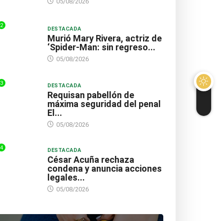
05/08/2026
2
DESTACADA
Murió Mary Rivera, actriz de
‘Spider-Man: sin regreso...
05/08/2026
3
DESTACADA
Requisan pabellón de
máxima seguridad del penal
El...
05/08/2026
4
DESTACADA
César Acuña rechaza
condena y anuncia acciones
legales...
05/08/2026