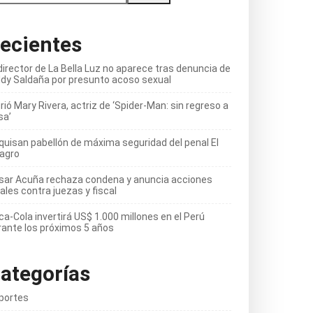
ecientes
director de La Bella Luz no aparece tras denuncia de
ldy Saldaña por presunto acoso sexual
ió Mary Rivera, actriz de ‘Spider-Man: sin regreso a
sa’
quisan pabellón de máxima seguridad del penal El
lagro
sar Acuña rechaza condena y anuncia acciones
ales contra juezas y fiscal
ca-Cola invertirá US$ 1.000 millones en el Perú
rante los próximos 5 años
ategorías
portes