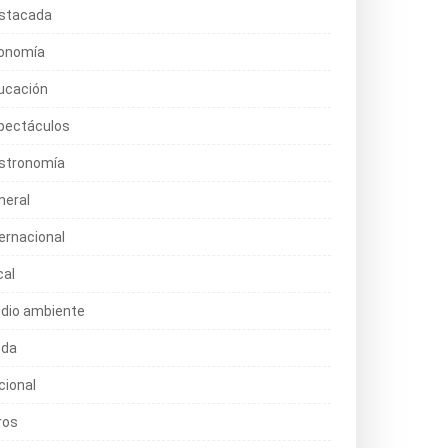
stacada
onomía
ucación
pectáculos
stronomía
neral
ternacional
cal
dio ambiente
da
cional
ros