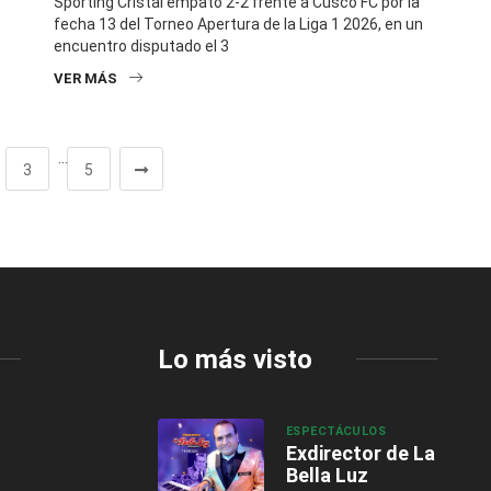
Sporting Cristal empató 2-2 frente a Cusco FC por la
fecha 13 del Torneo Apertura de la Liga 1 2026, en un
encuentro disputado el 3
VER MÁS
…
3
5
Lo más visto
ESPECTÁCULOS
Exdirector de La
Bella Luz