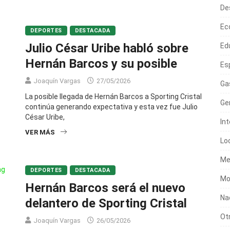
De
Ec
DEPORTES
DESTACADA
Julio César Uribe habló sobre
Ed
Hernán Barcos y su posible
Es
Joaquín Vargas
27/05/2026
Ga
La posible llegada de Hernán Barcos a Sporting Cristal
Ge
continúa generando expectativa y esta vez fue Julio
César Uribe,
In
VER MÁS
Lo
Me
DEPORTES
DESTACADA
Mo
Hernán Barcos será el nuevo
Na
delantero de Sporting Cristal
Ot
Joaquín Vargas
26/05/2026