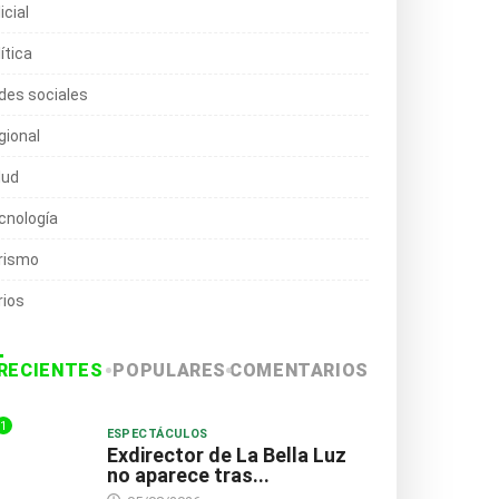
icial
ítica
des sociales
gional
lud
cnología
rismo
rios
RECIENTES
POPULARES
COMENTARIOS
1
ESPECTÁCULOS
Exdirector de La Bella Luz
no aparece tras...