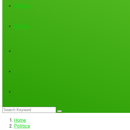
Política
En Vivo
Home
Política