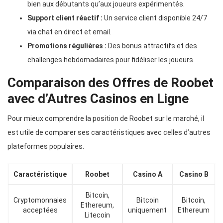
bien aux débutants qu’aux joueurs expérimentés.
Support client réactif :
Un service client disponible 24/7
via chat en direct et email.
Promotions régulières :
Des bonus attractifs et des
challenges hebdomadaires pour fidéliser les joueurs.
Comparaison des Offres de Roobet
avec d’Autres Casinos en Ligne
Pour mieux comprendre la position de Roobet sur le marché, il
est utile de comparer ses caractéristiques avec celles d’autres
plateformes populaires.
Caractéristique
Roobet
Casino A
Casino B
Bitcoin,
Cryptomonnaies
Bitcoin
Bitcoin,
Ethereum,
acceptées
uniquement
Ethereum
Litecoin