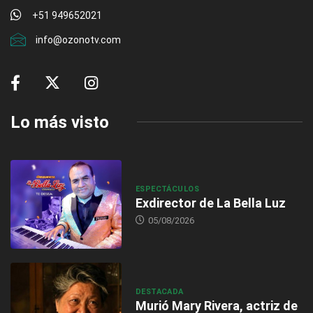
+51 949652021
info@ozonotv.com
Lo más visto
ESPECTÁCULOS
Exdirector de La Bella Luz
05/08/2026
DESTACADA
Murió Mary Rivera, actriz de