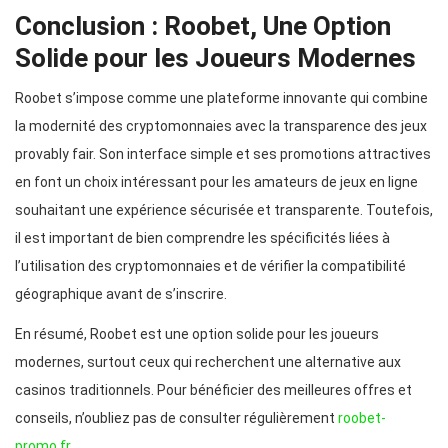
Conclusion : Roobet, Une Option
Solide pour les Joueurs Modernes
Roobet s’impose comme une plateforme innovante qui combine
la modernité des cryptomonnaies avec la transparence des jeux
provably fair. Son interface simple et ses promotions attractives
en font un choix intéressant pour les amateurs de jeux en ligne
souhaitant une expérience sécurisée et transparente. Toutefois,
il est important de bien comprendre les spécificités liées à
l’utilisation des cryptomonnaies et de vérifier la compatibilité
géographique avant de s’inscrire.
En résumé, Roobet est une option solide pour les joueurs
modernes, surtout ceux qui recherchent une alternative aux
casinos traditionnels. Pour bénéficier des meilleures offres et
conseils, n’oubliez pas de consulter régulièrement
roobet-
promo.fr
.