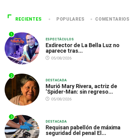
RECIENTES
POPULARES
COMENTARIOS
1
ESPECTÁCULOS
Exdirector de La Bella Luz no
aparece tras...
05/08/2026
2
DESTACADA
Murió Mary Rivera, actriz de
‘Spider-Man: sin regreso...
05/08/2026
3
DESTACADA
Requisan pabellón de máxima
seguridad del penal El...