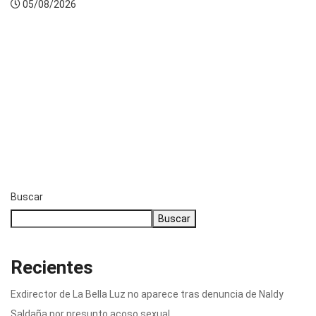
26
05/08/20
Buscar
Buscar
Recientes
Exdirector de La Bella Luz no aparece tras denuncia de Naldy
Saldaña por presunto acoso sexual