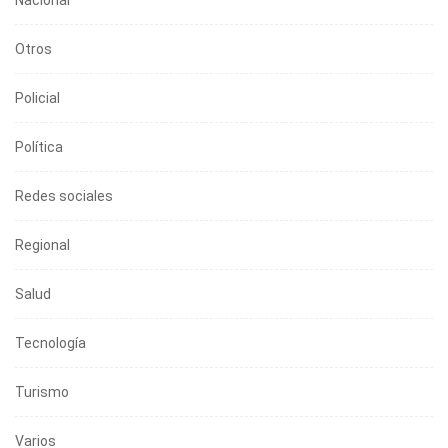
Nacional
Otros
Policial
Política
Redes sociales
Regional
Salud
Tecnología
Turismo
Varios