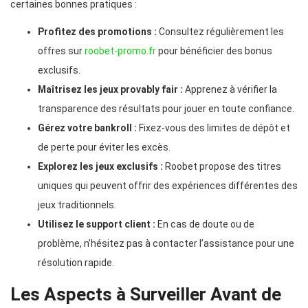
certaines bonnes pratiques :
Profitez des promotions :
Consultez régulièrement les
offres sur
roobet-promo.fr
pour bénéficier des bonus
exclusifs.
Maîtrisez les jeux provably fair :
Apprenez à vérifier la
transparence des résultats pour jouer en toute confiance.
Gérez votre bankroll :
Fixez-vous des limites de dépôt et
de perte pour éviter les excès.
Explorez les jeux exclusifs :
Roobet propose des titres
uniques qui peuvent offrir des expériences différentes des
jeux traditionnels.
Utilisez le support client :
En cas de doute ou de
problème, n’hésitez pas à contacter l’assistance pour une
résolution rapide.
Les Aspects à Surveiller Avant de