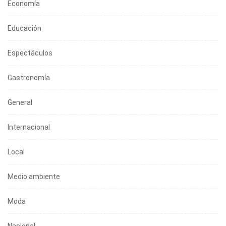
Economía
Educación
Espectáculos
Gastronomía
General
Internacional
Local
Medio ambiente
Moda