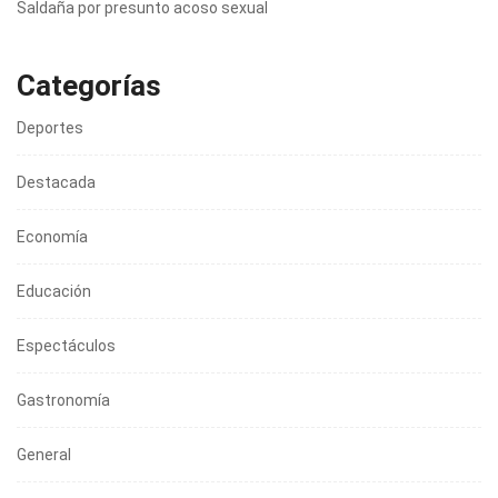
Saldaña por presunto acoso sexual
Categorías
Deportes
Destacada
Economía
Educación
Espectáculos
Gastronomía
General