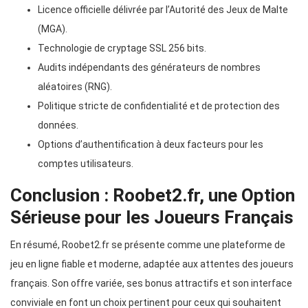
Licence officielle délivrée par l’Autorité des Jeux de Malte
(MGA).
Technologie de cryptage SSL 256 bits.
Audits indépendants des générateurs de nombres
aléatoires (RNG).
Politique stricte de confidentialité et de protection des
données.
Options d’authentification à deux facteurs pour les
comptes utilisateurs.
Conclusion : Roobet2.fr, une Option
Sérieuse pour les Joueurs Français
En résumé, Roobet2.fr se présente comme une plateforme de
jeu en ligne fiable et moderne, adaptée aux attentes des joueurs
français. Son offre variée, ses bonus attractifs et son interface
conviviale en font un choix pertinent pour ceux qui souhaitent