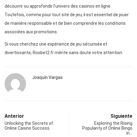
découvrir ou approfondir l’univers des casinos en ligne.
Toutefois, comme pour tout site de jeu, il est essentiel de jouer
de manière responsable et de bien comprendre les conditions
associées aux promotions.
Si vous cherchez une expérience de jeu sécurisée et
divertissante, Roobet2.fr mérite sans doute votre attention.
Joaquín Vargas
Anterior
Siguiente
Unlocking the Secrets of
Exploring the Rising
Online Casino Success
Popularity of Online Bingo
in…