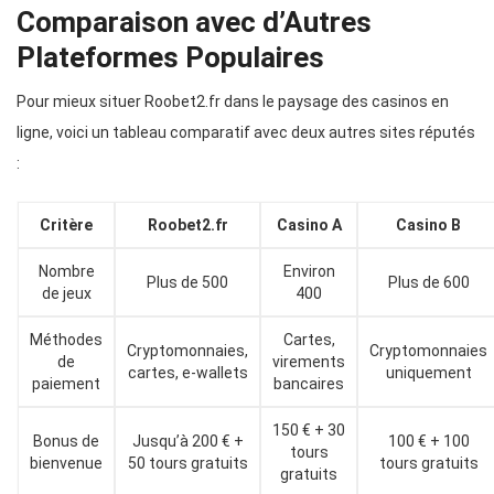
Comparaison avec d’Autres
Plateformes Populaires
Pour mieux situer Roobet2.fr dans le paysage des casinos en
ligne, voici un tableau comparatif avec deux autres sites réputés
:
Critère
Roobet2.fr
Casino A
Casino B
Nombre
Environ
Plus de 500
Plus de 600
de jeux
400
Méthodes
Cartes,
Cryptomonnaies,
Cryptomonnaies
de
virements
cartes, e-wallets
uniquement
paiement
bancaires
150 € + 30
Bonus de
Jusqu’à 200 € +
100 € + 100
tours
bienvenue
50 tours gratuits
tours gratuits
gratuits