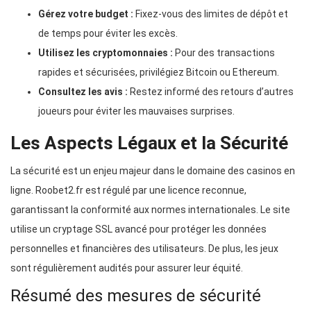
Gérez votre budget :
Fixez-vous des limites de dépôt et
de temps pour éviter les excès.
Utilisez les cryptomonnaies :
Pour des transactions
rapides et sécurisées, privilégiez Bitcoin ou Ethereum.
Consultez les avis :
Restez informé des retours d’autres
joueurs pour éviter les mauvaises surprises.
Les Aspects Légaux et la Sécurité
La sécurité est un enjeu majeur dans le domaine des casinos en
ligne. Roobet2.fr est régulé par une licence reconnue,
garantissant la conformité aux normes internationales. Le site
utilise un cryptage SSL avancé pour protéger les données
personnelles et financières des utilisateurs. De plus, les jeux
sont régulièrement audités pour assurer leur équité.
Résumé des mesures de sécurité