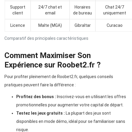
Support
24/7 chat et
Horaires
Chat 24/7
client
email
de bureau
uniquement
Licence
Malte (MGA)
Gibraltar
Curacao
Comparatif des principales caractéristiques
Comment Maximiser Son
Expérience sur Roobet2.fr ?
Pour profiter pleinement de Roobet2.fr, quelques conseils
pratiques peuvent faire la différence :
Profitez des bonus :
Inscrivez-vous en utilisant les offres
promotionnelles pour augmenter votre capital de départ.
Testez les jeux gratuits :
La plupart des jeux sont
disponibles en mode démo, idéal pour se familiariser sans
risque.