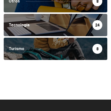
Otros
8
Tecnología
24
Turismo
8