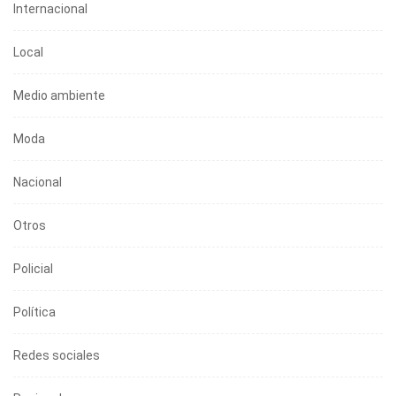
Internacional
Local
Medio ambiente
Moda
Nacional
Otros
Policial
Política
Redes sociales