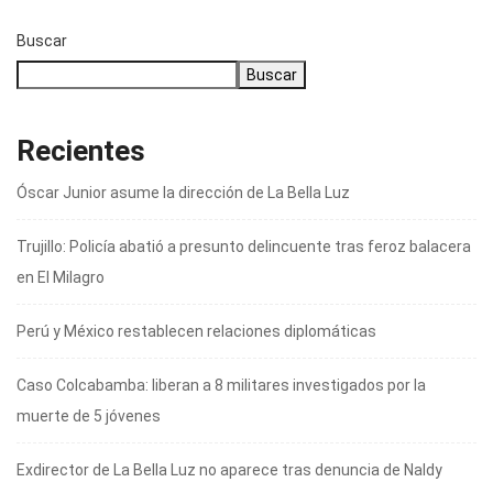
Buscar
Buscar
Recientes
Óscar Junior asume la dirección de La Bella Luz
Trujillo: Policía abatió a presunto delincuente tras feroz balacera
en El Milagro
Perú y México restablecen relaciones diplomáticas
Caso Colcabamba: liberan a 8 militares investigados por la
muerte de 5 jóvenes
Exdirector de La Bella Luz no aparece tras denuncia de Naldy