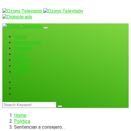
Home
Internacional
Nacional
Local
Deporte
Política
En Vivo
Home
Política
Sentencian a consejero…