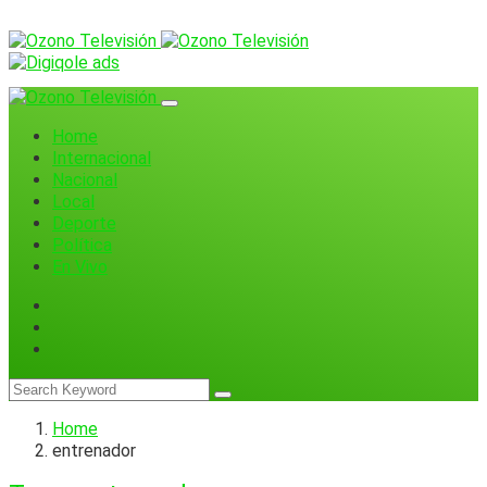
Home
Internacional
Nacional
Local
Deporte
Política
En Vivo
Home
entrenador