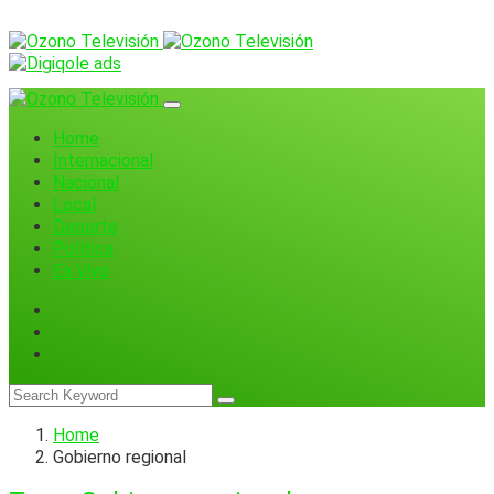
Home
Internacional
Nacional
Local
Deporte
Política
En Vivo
Home
Gobierno regional