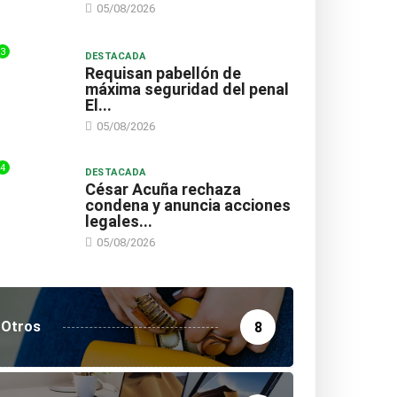
05/08/2026
3
DESTACADA
Requisan pabellón de
máxima seguridad del penal
El...
05/08/2026
4
DESTACADA
César Acuña rechaza
condena y anuncia acciones
legales...
05/08/2026
Otros
8