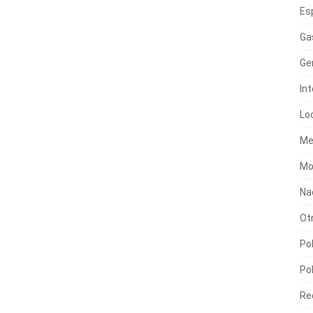
Es
Ga
Ge
In
Lo
Me
Mo
Na
Ot
Pol
Pol
Re