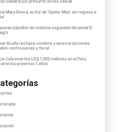
ldy Saldaña por presunto acoso sexual
ió Mary Rivera, actriz de ‘Spider-Man: sin regreso a
sa’
quisan pabellón de máxima seguridad del penal El
lagro
sar Acuña rechaza condena y anuncia acciones
ales contra juezas y fiscal
ca-Cola invertirá US$ 1.000 millones en el Perú
rante los próximos 5 años
ategorías
portes
stacada
onomía
ucación