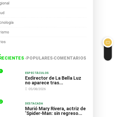
gional
lud
cnología
rismo
rios
RECIENTES
POPULARES
COMENTARIOS
1
ESPECTÁCULOS
Exdirector de La Bella Luz
no aparece tras...
05/08/2026
2
DESTACADA
Murió Mary Rivera, actriz de
‘Spider-Man: sin regreso...