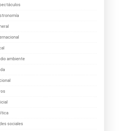
pectáculos
stronomía
neral
ternacional
cal
dio ambiente
da
cional
ros
icial
ítica
des sociales