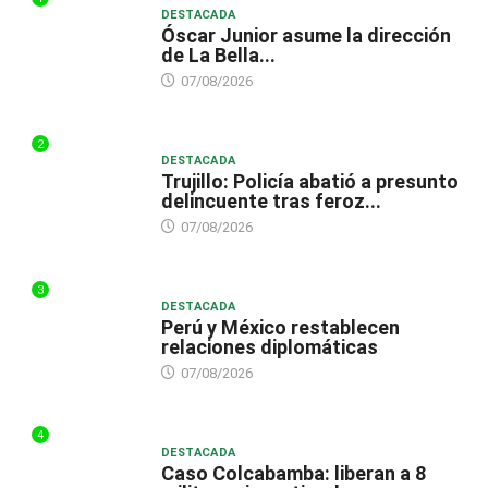
DESTACADA
Óscar Junior asume la dirección
de La Bella...
07/08/2026
2
DESTACADA
Trujillo: Policía abatió a presunto
delincuente tras feroz...
07/08/2026
3
DESTACADA
Perú y México restablecen
relaciones diplomáticas
07/08/2026
4
DESTACADA
Caso Colcabamba: liberan a 8