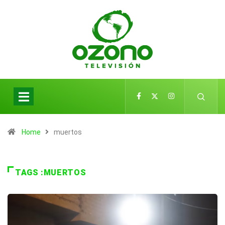
Home
muertos
TAGS :MUERTOS