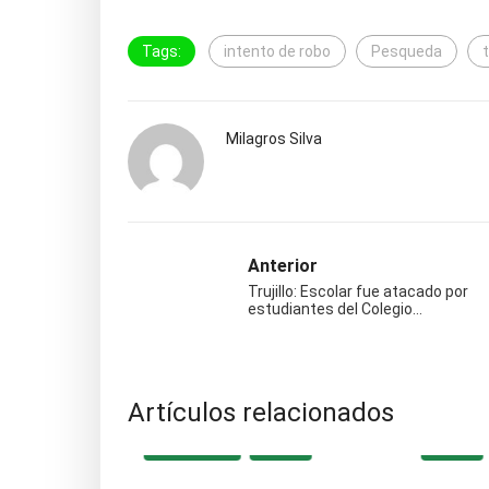
Tags:
intento de robo
Pesqueda
Milagros Silva
Anterior
Trujillo: Escolar fue atacado por
estudiantes del Colegio…
Artículos relacionados
OCAL
DESTACADA
LOCAL
LOCAL