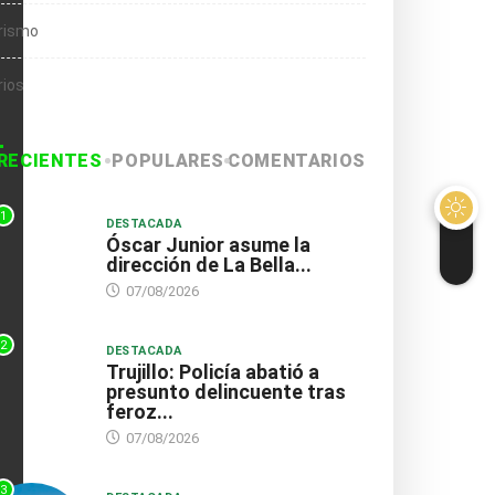
rismo
rios
RECIENTES
POPULARES
COMENTARIOS
1
DESTACADA
Óscar Junior asume la
dirección de La Bella...
07/08/2026
2
DESTACADA
Trujillo: Policía abatió a
presunto delincuente tras
feroz...
07/08/2026
3