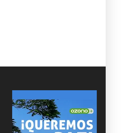
smontan el techo del
Trujillo: capturan a
rcado Central de...
requisitoriado por
presuntos tocamientos...
04/08/2026
03/08/2026