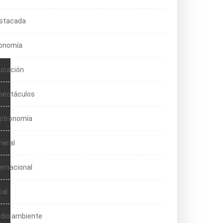
stacada
onomía
ucación
pectáculos
stronomía
neral
ternacional
cal
dio ambiente