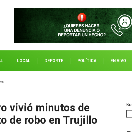
AL
LOCAL
DEPORTE
POLÍTICA
EN VIVO
ivo…
vo vivió minutos de
Bu
o de robo en Trujillo