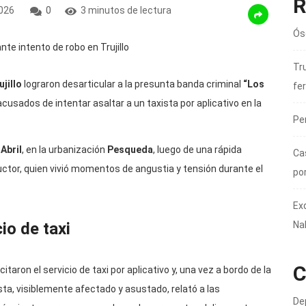
R
026
0
3 minutos de lectura
Ós
Tru
jillo
lograron desarticular a la presunta banda criminal
“Los
fer
acusados de intentar asaltar a un taxista por aplicativo en la
Pe
Abril
, en la urbanización
Pesqueda
, luego de una rápida
Ca
ductor, quien vivió momentos de angustia y tensión durante el
po
Ex
Na
io de taxi
C
taron el servicio de taxi por aplicativo y, una vez a bordo de la
ista, visiblemente afectado y asustado, relató a las
De