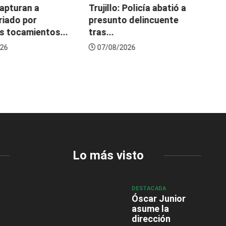
capturan a
Trujillo: Policía abatió a
De
riado por
presunto delincuente
me
s tocamientos...
tras...
26
07/08/2026
Lo más visto
DESTACADA
Óscar Junior
asume la
dirección