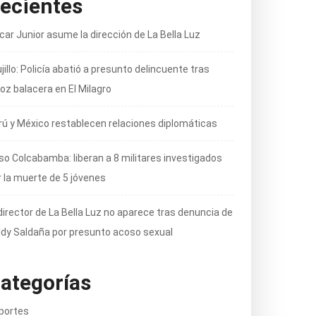
ecientes
car Junior asume la dirección de La Bella Luz
jillo: Policía abatió a presunto delincuente tras
oz balacera en El Milagro
rú y México restablecen relaciones diplomáticas
so Colcabamba: liberan a 8 militares investigados
r la muerte de 5 jóvenes
director de La Bella Luz no aparece tras denuncia de
ldy Saldaña por presunto acoso sexual
ategorías
portes