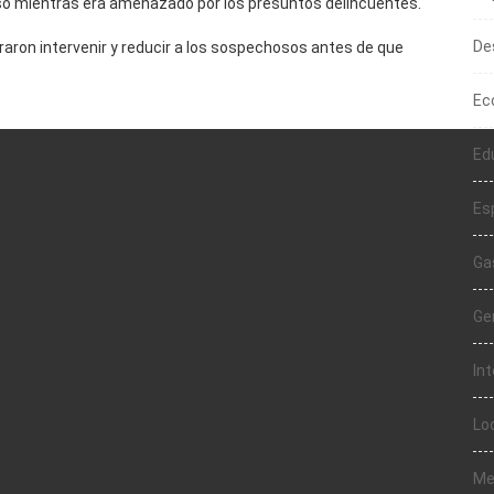
ó mientras era amenazado por los presuntos delincuentes.
De
ograron intervenir y reducir a los sospechosos antes de que
Ec
Ed
Es
Ga
Ge
In
Lo
Me