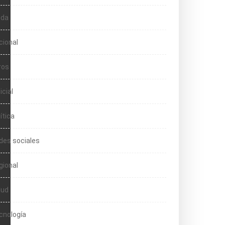
da
cional
ros
icial
ítica
des sociales
gional
lud
cnología