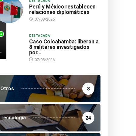
DESTACADA
Perú y México restablecen
relaciones diplomáticas
07/08/2026
4
DESTACADA
Caso Colcabamba: liberan a
8 militares investigados
por...
07/08/2026
Otros
8
Tecnología
24