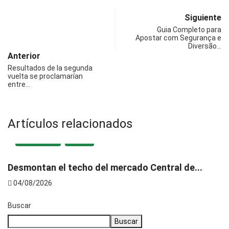
Siguiente
Guia Completo para
Apostar com Segurança e
Diversão…
Anterior
Resultados de la segunda
vuelta se proclamarían
entre…
Artículos relacionados
DESTACADA
LOCAL
Desmontan el techo del mercado Central de...
E
04/08/2026
Buscar
Buscar