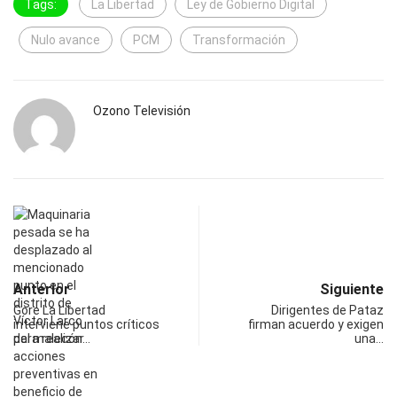
Tags:
La Libertad
Ley de Gobierno Digital
Nulo avance
PCM
Transformación
Ozono Televisión
Anterior
Siguiente
Gore La Libertad
Dirigentes de Pataz
interviene puntos críticos
firman acuerdo y exigen
del malecón…
una…