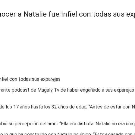
cer a Natalie fue infiel con todas sus ex
urante podcast de Magaly Tv de haber engañado a sus exparejas 
esde los 17 años hasta los 32 años de edad, “Antes de estar con N
ió su percepción del amor “Ella era distinta. Natalie no era una
 lo que ha construido con Natalie es único, “Estoy casado con un