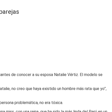
parejas
antes de conocer a su esposa Natalie Vértiz. El modelo se
atalie, no creo que haya existido un hombre más rata que yo”,
 persona problemática, no era tóxica.
a miss, con una reina, que ha sido la más linda del Perú en un