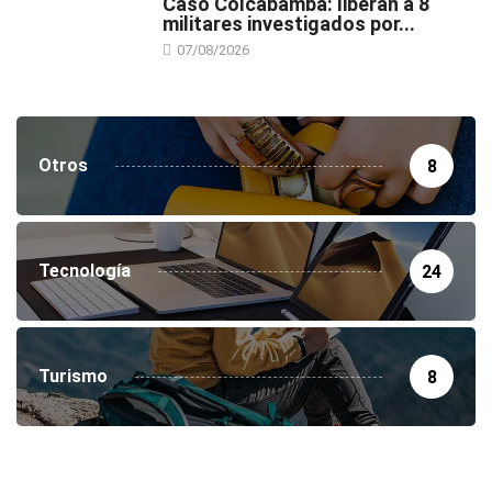
Caso Colcabamba: liberan a 8
militares investigados por...
07/08/2026
Otros
8
Tecnología
24
Turismo
8