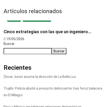
Artículos relacionados
LOCAL
MEDIO AMBIENTE
Cinco estrategias con las que un ingeniero...
C
19/05/2026
Buscar
Buscar
Recientes
Óscar Junior asume la dirección de La Bella Luz
Trujillo: Policía abatió a presunto delincuente tras feroz balacera
en El Milagro
Perú y México restablecen relaciones diplomáticas