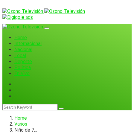
Home
Internacional
Nacional
Local
Deporte
Política
En Vivo
Home
Varios
Niño de 7…