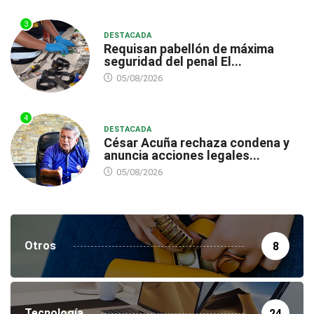
3
DESTACADA
Requisan pabellón de máxima
seguridad del penal El...
05/08/2026
4
DESTACADA
César Acuña rechaza condena y
anuncia acciones legales...
05/08/2026
Otros
8
Tecnología
24