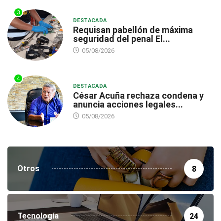
3
DESTACADA
Requisan pabellón de máxima
seguridad del penal El...
05/08/2026
4
DESTACADA
César Acuña rechaza condena y
anuncia acciones legales...
05/08/2026
Otros
8
Tecnología
24