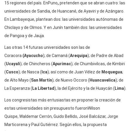
15 regiones del país. EnPuno
,
pretenden que se abran cuatro: las
universidades de Sandia, de Huancané, de Ayaviri y de Azángaro.
En Lambayeque, plantean dos: las universidades autónomas de
Chiclayo y de Olmos. Y en Junín también dos: las universidades
de Pangoa y de Jauja.
Las otras 14 futuras universidades son las de
Coracora
(Ayacucho
); de Camaná (
Arequipa
); de Padre de Abad
(
Ucayali
); de Chincheros (
Apurímac
); de Chumbivilcas, de Kimbiri
(
Cusco
); de Nasca (
Ica
); así como de Juan Vélez de
Moquegua
;
de Alto Mayo (
San Martín
); de Nuevo Occoro (
Huancavelica
); de
La Esperanza (
La Libertad
), la del Ejército y la de Huaycán (
Lima
).
Los congresistas más entusiastas en proponer la creación de
estas universidades sin presupuesto fueronWilson
Quispe, Waldemar Cerrón, Guido Bellido, José Balcázar, Jorge
Marticorena y Paul Gutiérrez. Según ellos, la propuesta