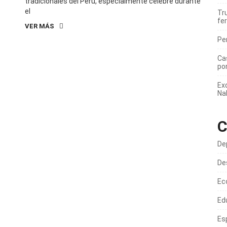
tradicionales del Perú, especialmente célebre durante
el
Tru
fer
VER MÁS
Pe
Ca
po
Ex
Na
C
De
De
Ec
Ed
Es