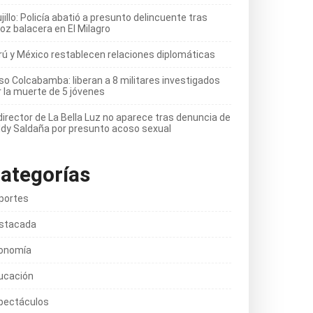
jillo: Policía abatió a presunto delincuente tras
oz balacera en El Milagro
rú y México restablecen relaciones diplomáticas
so Colcabamba: liberan a 8 militares investigados
r la muerte de 5 jóvenes
director de La Bella Luz no aparece tras denuncia de
ldy Saldaña por presunto acoso sexual
ategorías
portes
stacada
onomía
ucación
pectáculos