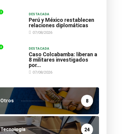
3
DESTACADA
Perú y México restablecen
relaciones diplomáticas
07/08/2026
4
DESTACADA
Caso Colcabamba: liberan a
8 militares investigados
por...
07/08/2026
Otros
8
Tecnología
24