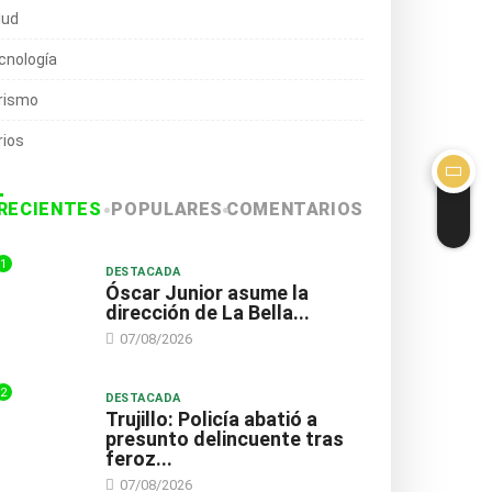
lud
cnología
rismo
rios
RECIENTES
POPULARES
COMENTARIOS
1
DESTACADA
Óscar Junior asume la
dirección de La Bella...
07/08/2026
2
DESTACADA
Trujillo: Policía abatió a
presunto delincuente tras
feroz...
07/08/2026