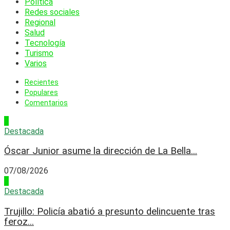
Política
Redes sociales
Regional
Salud
Tecnología
Turismo
Varios
Recientes
Populares
Comentarios
1
Destacada
Óscar Junior asume la dirección de La Bella...
07/08/2026
2
Destacada
Trujillo: Policía abatió a presunto delincuente tras
feroz...