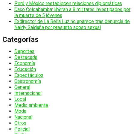
Perú y México restablecen relaciones diplomáticas
Caso Colcabamba: liberan a 8 militares investigados por
la muerte de 5 jóvenes
Exdirector de La Bella Luz no aparece tras denuncia de
Naldy Saldaña por presunto acoso sexual
Categorías
Deportes
Destacada
Economía
Educación
Espectáculos
Gastronomía
General
Internacional
Local
Medio ambiente
Moda
Nacional
Otros
Policial