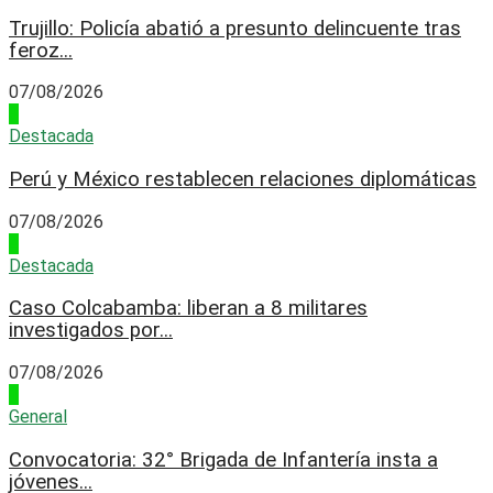
Trujillo: Policía abatió a presunto delincuente tras
feroz...
07/08/2026
3
Destacada
Perú y México restablecen relaciones diplomáticas
07/08/2026
4
Destacada
Caso Colcabamba: liberan a 8 militares
investigados por...
07/08/2026
1
General
Convocatoria: 32° Brigada de Infantería insta a
jóvenes...