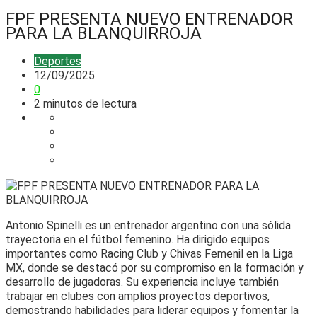
FPF PRESENTA NUEVO ENTRENADOR
PARA LA BLANQUIRROJA
Deportes
12/09/2025
0
2 minutos de lectura
Antonio Spinelli es un entrenador argentino con una sólida
trayectoria en el fútbol femenino. Ha dirigido equipos
importantes como Racing Club y Chivas Femenil en la Liga
MX, donde se destacó por su compromiso en la formación y
desarrollo de jugadoras. Su experiencia incluye también
trabajar en clubes con amplios proyectos deportivos,
demostrando habilidades para liderar equipos y fomentar la