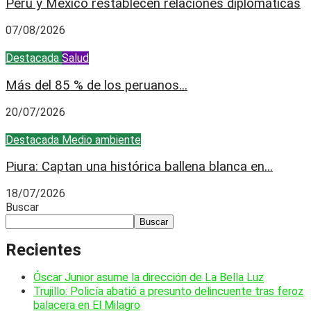
Perú y México restablecen relaciones diplomáticas
07/08/2026
Destacada
Salud
Más del 85 % de los peruanos...
20/07/2026
Destacada
Medio ambiente
Piura: Captan una histórica ballena blanca en...
18/07/2026
Buscar
Buscar
Recientes
Óscar Junior asume la dirección de La Bella Luz
Trujillo: Policía abatió a presunto delincuente tras feroz
balacera en El Milagro