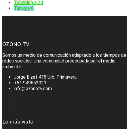
Tecnología
24
Turismo
8
OZONO TV
Somos un medio de comunicación adaptado a los tiempos de
redes sociales. Una comunidad preocupada por el medio
ambiente.
Jorge Bizet 418 Urb. Primavera
+51 949652021
info@ozonotv.com
Lo más visto