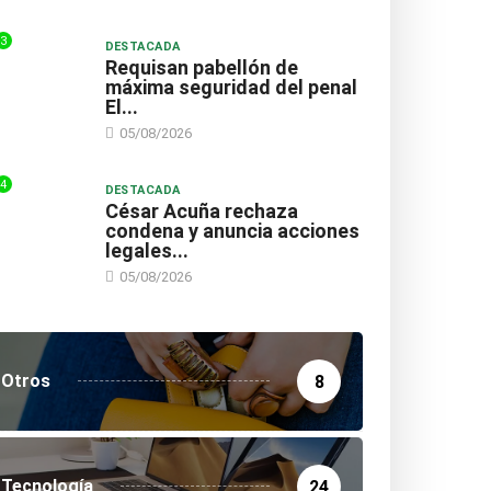
3
DESTACADA
Requisan pabellón de
máxima seguridad del penal
El...
05/08/2026
4
DESTACADA
César Acuña rechaza
condena y anuncia acciones
legales...
05/08/2026
Otros
8
Tecnología
24