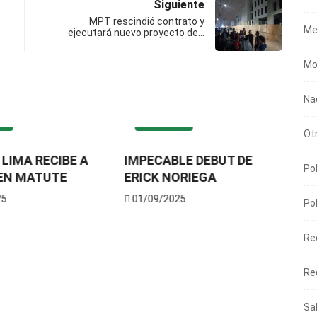
Siguiente
MPT rescindió contrato y
Me
ejecutará nuevo proyecto de…
Mo
Na
ES
DEPORTES
Ot
LIMA RECIBE A
IMPECABLE DEBUT DE
Pol
EN MATUTE
ERICK NORIEGA
25
01/09/2025
Pol
Pl
Re
of
ex
Re
0
Sa