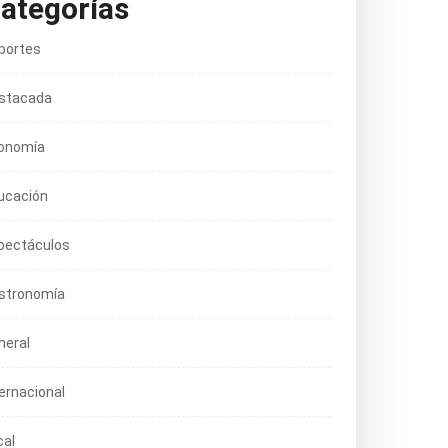
ategorías
portes
stacada
onomía
ucación
pectáculos
stronomía
neral
ternacional
cal