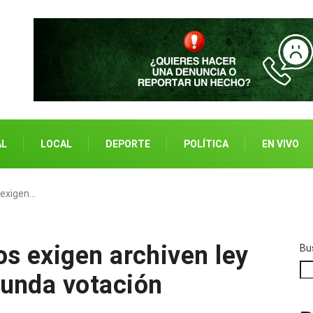
AL
LOCAL
DEPORTE
POLÍTICA
EN VIVO
 exigen…
os exigen archiven ley
Bu
gunda votación