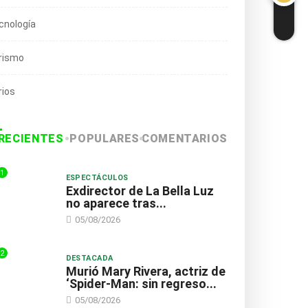
cnología
rismo
rios
RECIENTES
POPULARES
COMENTARIOS
1
ESPECTÁCULOS
Exdirector de La Bella Luz
no aparece tras...
05/08/2026
2
DESTACADA
Murió Mary Rivera, actriz de
‘Spider-Man: sin regreso...
05/08/2026