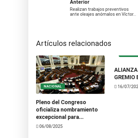
Anterior
Realizan trabajos preventivos
ante oleajes anómalos en Víctor…
Artículos relacionados
DEPORT
UT DE
ALIANZA 
GREMIO 
16/07/20
NACIONAL
Pleno del Congreso
oficializa nombramiento
excepcional para...
06/08/2025