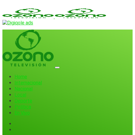
Home
Internacional
Nacional
Local
Deporte
Política
En Vivo