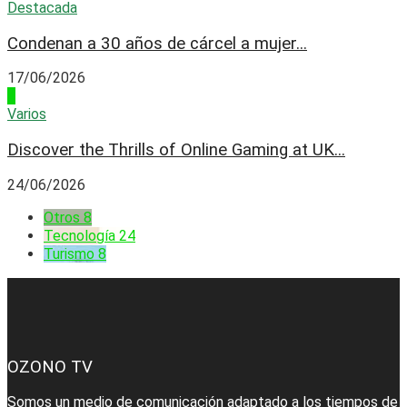
Destacada
Condenan a 30 años de cárcel a mujer...
17/06/2026
4
Varios
Discover the Thrills of Online Gaming at UK...
24/06/2026
Otros
8
Tecnología
24
Turismo
8
OZONO TV
Somos un medio de comunicación adaptado a los tiempos de